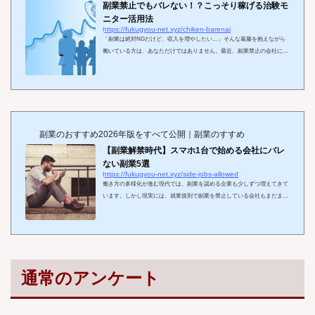
副業禁止でもバレない！？こっそり稼げる治験モ
ニター活用法
https://fukugyou-net.xyz/chiken-barenai
「副業は絶対NGだけど、収入を増やしたい…」そんな葛藤を抱えながら
働いている方は、あなただけではありません。最近、副業禁止の会社に勤
める人たちの間で密かに注目されているのが『治験モニター』です。治験
モニターとは、新しい医薬品の開発に協力するボランティア活動の一種
で、1回の参加で数万円〜十数万円の謝礼がもらえるケースもあります。
しかも、給与所得ではないため、企業にバレにくいという大きなメリット
も。この記事では、 ▼ この記事でわかること
治験モニターは副業にな
るの？法的な扱い
...
副業のおすすめ2026年版をすべて公開｜副業のすすめ
【副業解禁時代】スマホ1台で始める会社にバレ
ない副業5選
https://fukugyou-net.xyz/side-jobs-allowed
働き方の多様化が進む現代では、副業を認める企業も少しずつ増えてきて
います。しかし現実には、就業規則で副業を禁止している会社もまだまだ
多く、「会社に知られずに副収入を得たい」と考える方も多いのではない
でしょうか。特に会社員の場合、副業がバレると懲戒処分や人事査定に影
響する可能性もあるため、慎重な行動が求められます。とはいえ、今や副
業はパソコンを使わなくてもスマホ1台で完結できる時代。通勤中や休憩
時間、寝る前のちょっとしたスキマ時間でも始められる副業が多数ありま
す。本記事では、会社にバレずに副業を...
通常のアンケート