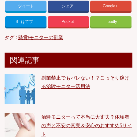
ツイート
シェア
Google+
B!
はてブ
Pocket
feedly
タグ :
懸賞/モニターの副業
関連記事
副業禁止でもバレない！？こっそり稼げ
る治験モニター活用法
治験モニターって本当に大丈夫？体験者
の声と不安の真実＆安心のおすすめ5サイ
ト