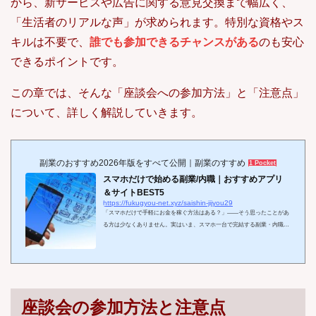
から、新サービスや広告に関する意見交換まで幅広く、
「生活者のリアルな声」が求められます。特別な資格やス
キルは不要で、
誰でも参加できるチャンスがある
のも安心
できるポイントです。
この章では、そんな「座談会への参加方法」と「注意点」
について、詳しく解説していきます。
副業のおすすめ2026年版をすべて公開｜副業のすすめ
1 Pocket
スマホだけで始める副業/内職｜おすすめアプリ
＆サイトBEST5
https://fukugyou-net.xyz/saishin-jijyou29
「スマホだけで手軽にお金を稼ぐ方法はある？」——そう思ったことがあ
る方は少なくありません。実はいま、スマホ一台で完結する副業・内職は
年々増加中。移動時間やスキマ時間を使って、初期費用ゼロ・在宅OKで
始められる選択肢が充実しています。しかも、特別なスキルが不要なライ
トな稼ぎ方（アンケート・ポイ活など）から、スキルを磨くほど単価が上
がるお仕事（クラウドソーシング・スキル販売など）まで幅広く用意。自
分のライフスタイルや得意分野に合わせて選べます。
スキマ時間でOK
（通勤・家事の合間に） &#...
座談会の参加方法と注意点