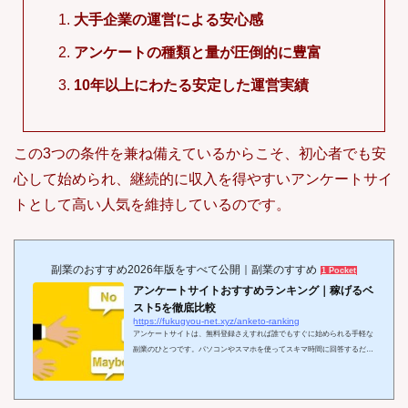
大手企業の運営による安心感
アンケートの種類と量が圧倒的に豊富
10年以上にわたる安定した運営実績
この3つの条件を兼ね備えているからこそ、初心者でも安
心して始められ、継続的に収入を得やすいアンケートサイ
トとして高い人気を維持しているのです。
副業のおすすめ2026年版をすべて公開｜副業のすすめ
1 Pocket
アンケートサイトおすすめランキング｜稼げるベ
スト5を徹底比較
https://fukugyou-net.xyz/anketo-ranking
アンケートサイトは、無料登録さえすれば誰でもすぐに始められる手軽な
副業のひとつです。パソコンやスマホを使ってスキマ時間に回答するだけ
でポイントや報酬が貯まり、お小遣い稼ぎから本格的な副収入まで狙える
ため、主婦や学生を中心に幅広い世代から人気を集めています。とはい
え、世の中には数えきれないほどのアンケートサイトが存在し、「結局ど