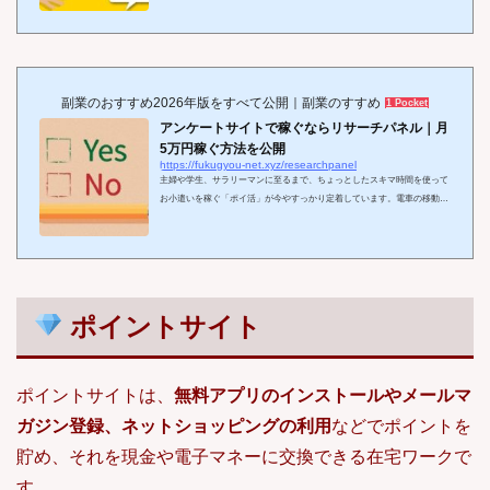
ため、主婦や学生を中心に幅広い世代から人気を集めています。とはい
え、世の中には数えきれないほどのアンケートサイトが存在し、「結局ど
のサイトを選べば効率よく稼げるの？」と迷ってしまう方も多いのではな
いでしょうか。そこで当記事では、実際に利用者から評価の高いアンケー
トサイトを厳選し、稼ぎやすさ・案件数...
副業のおすすめ2026年版をすべて公開｜副業のすすめ
1 Pocket
アンケートサイトで稼ぐならリサーチパネル｜月
5万円稼ぐ方法を公開
https://fukugyou-net.xyz/researchpanel
主婦や学生、サラリーマンに至るまで、ちょっとしたスキマ時間を使って
お小遣いを稼ぐ「ポイ活」が今やすっかり定着しています。電車の移動中
や休憩時間にスマホを開くだけでポイントを貯められる手軽さから、幅広
い世代に人気を集めています。 一般的には「ポイントサイト」を利用する
方が多いですが、実はそれと並んで見逃せないのが「アンケートサイト」
です。アンケートに回答するだけというシンプルな仕組みでありながら、
やり方次第では月5万円以上の副収入を狙うことも十分可能です。 数ある
アンケートサイトの中でも、「これ...
ポイントサイト
ポイントサイトは、
無料アプリのインストールやメールマ
ガジン登録、ネットショッピングの利用
などでポイントを
貯め、それを現金や電子マネーに交換できる在宅ワークで
す。