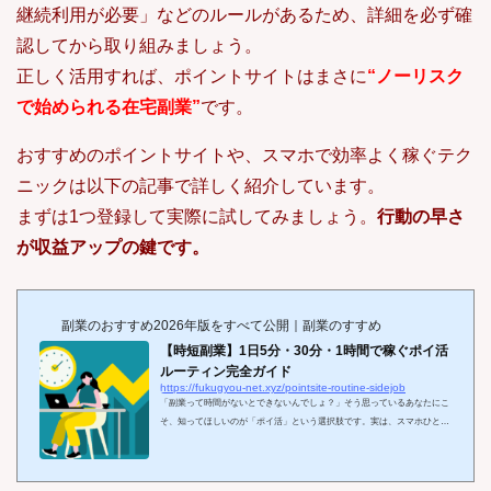
継続利用が必要」などのルールがあるため、詳細を必ず確
認してから取り組みましょう。
正しく活用すれば、ポイントサイトはまさに
“ノーリスク
で始められる在宅副業”
です。
おすすめのポイントサイトや、スマホで効率よく稼ぐテク
ニックは以下の記事で詳しく紹介しています。
まずは1つ登録して実際に試してみましょう。
行動の早さ
が収益アップの鍵です。
副業のおすすめ2026年版をすべて公開｜副業のすすめ
【時短副業】1日5分・30分・1時間で稼ぐポイ活
ルーティン完全ガイド
https://fukugyou-net.xyz/pointsite-routine-sidejob
「副業って時間がないとできないんでしょ？」そう思っているあなたにこ
そ、知ってほしいのが「ポイ活」という選択肢です。実は、スマホひとつ
でできるポイ活には、1日たった5分でも成果が出せるルーティンが存在し
ます。さらに、30分あれば月1万円以上、1時間確保できるなら月5万円以
上も現実的に狙える世界。それも、特別なスキルや初期費用ゼロで始めら