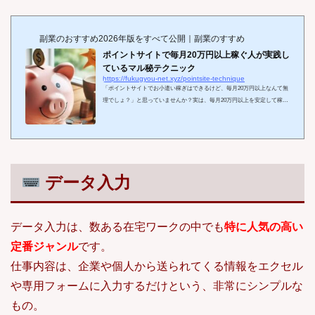
れるのが大きな魅力です。本記事では、忙しい主婦や会社員、学生でも実
践できる「時間別ポイ活ルーティン」を完全公開。あなたの生活スタイル
に合った副業習慣を見つけて、無理なく...
副業のおすすめ2026年版をすべて公開｜副業のすすめ
ポイントサイトで毎月20万円以上稼ぐ人が実践し
ているマル秘テクニック
https://fukugyou-net.xyz/pointsite-technique
「ポイントサイトでお小遣い稼ぎはできるけど、毎月20万円以上なんて無
理でしょ？」と思っていませんか？実は、毎月20万円以上を安定して稼ぐ
達人たちが実践している「マル秘テクニック」が存在します。彼らはただ
単に広告をクリックするだけでなく、戦略的にポイントを積み重ねている
のです。この記事では、その具体的なテクニックを惜しみなく紹介し、初
心者から上級者まで「高収入を目指すためのポイントサイト攻略法」を徹
底解説します。特に、ポイント還元率の高さ、友達紹介制度の充実など、
総合力で優れた「モッピー」を中心に...
データ入力
データ入力は、数ある在宅ワークの中でも
特に人気の高い
定番ジャンル
です。
仕事内容は、企業や個人から送られてくる情報をエクセル
や専用フォームに入力するだけという、非常にシンプルな
もの。