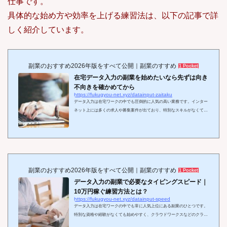
仕事です。
具体的な始め方や効率を上げる練習法は、以下の記事で詳
しく紹介しています。
副業のおすすめ2026年版をすべて公開｜副業のすすめ
1 Pocket
在宅データ入力の副業を始めたいなら先ずは向き
不向きを確かめてから
https://fukugyou-net.xyz/datainput-zaitaku
データ入力は在宅ワークの中でも圧倒的に人気の高い業務です。インター
ネット上には多くの求人や募集案件が出ており、特別なスキルがなくても
取り組める仕事が数多く存在します。そのため、副業初心者や主婦、学生
など、幅広い層から「始めやすい在宅副業」として注目されています。一
方で、データ入力は単純作業の繰り返しが中心となるため、集中力や正確
性が求められる仕事でもあります。「誰でも簡単にできそう」と思って始
めたものの、実際には細かい作業に疲れてしまい、思ったよりも長続きし
ないケースも少なくありません。つま...
副業のおすすめ2026年版をすべて公開｜副業のすすめ
1 Pocket
データ入力の副業で必要なタイピングスピード｜
10万円稼ぐ練習方法とは？
https://fukugyou-net.xyz/datainput-speed
データ入力は在宅ワークの中でも常に人気上位にある副業のひとつです。
特別な資格や経験がなくても始めやすく、クラウドワークスなどのクラウ
ドソーシングサービスを利用すれば、パソコンさえあれば誰でもすぐに案