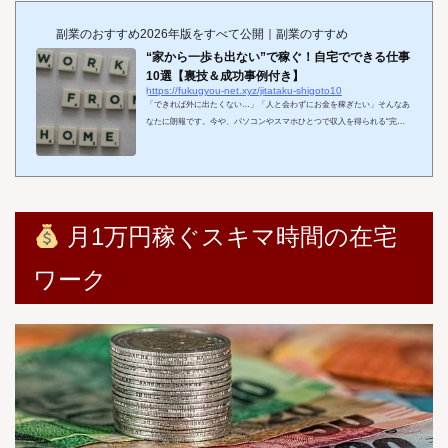
副業のおすすめ2026年版をすべて公開｜副業のすすめ
“家から一歩も出ない”で稼ぐ！自宅でできる仕事
10選【裏技＆成功事例付き】
https://fukugyou-net.xyz/jitataku-shigoto10
「できれば外に出たくない…」「人と会わずにお金を稼ぎたい」そんなあ
なたに朗報です。今や、パソコンやスマホひとつで収入を得られる“完全
在宅型”の仕事が急増しています。本記事では、自宅にいながら稼げる仕
事を厳選して10個ご紹介します。「スキル不要・初心者OK」「主婦や学
生にも人気」「すぐ始められる」など、リアルな成功事例とともに解説し
ていくので、自分に合った稼ぎ方がきっと見つかります。
この記事を読
めば… 外出ゼロでも収入を得る具体的な方法がわかる 「怪しい副業」と
の違いを見極められる 実際に稼...
月1万円稼ぐスキマ時間の在宅
ワーク