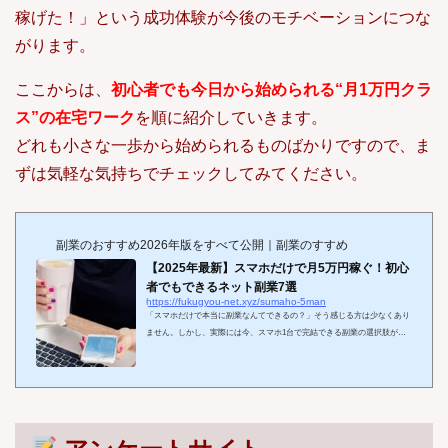
稼げた！」という成功体験が今後のモチベーションにつな
がります。
ここからは、
初心者でも今日から始められる“月1万円クラ
ス”の在宅ワーク
を順に紹介していきます。
どれも小さな一歩から始められるものばかりですので、ま
ずは気軽な気持ちでチェックしてみてください。
副業のおすすめ2026年版をすべて公開｜副業のすすめ
【2025年最新】スマホだけで月5万円稼ぐ！初心
者でもできるネット副業7選
https://fukugyou-net.xyz/sumaho-5man
「スマホだけで本当に副業なんてできるの？」そう感じる方は少なくあり
ません。しかし、実際には今、スマホ1台で完結できる副業の選択肢が急
増しており、自宅や移動中でも稼ぐチャンスが広がっています。特に2025
年現在では、スマホの高性能化と副業プラットフォームの充実により、初
心者でも月5万円以上を目指せる副業が続々と登場中！本記事では、そん
な時代にぴったりの「スマホだけでできるおすすめ副業7選【2025年最新
版】」をご紹介します
どれも特別なスキルや資格は不要で、スキマ時
間や在宅ワークでコツコツ...