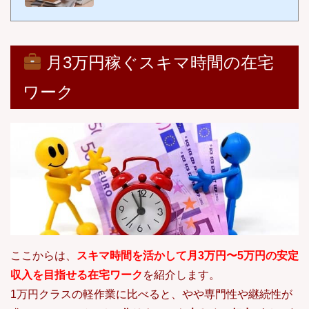
件へ応募することが可能です。実際にネット上には数多くのデータ入力案
件が掲載されており、「私も自宅でデータ入力をして収入を得てみたい」
と考える方は年々増えています。一方で、「自分のタイピングスキルで本
当に稼げるのだろうか？」と不安を感じて一歩踏み出せない人も少なくあ
りません。確かに、データ入力の副業...
月3万円稼ぐスキマ時間の在宅
ワーク
ここからは、
スキマ時間を活かして月3万円〜5万円の安定
収入を目指せる在宅ワーク
を紹介します。
1万円クラスの軽作業に比べると、やや専門性や継続性が