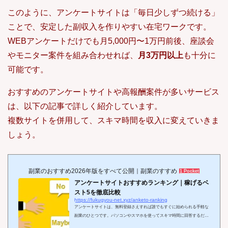
このように、アンケートサイトは「毎日少しずつ続ける」
ことで、安定した副収入を作りやすい在宅ワークです。
WEBアンケートだけでも月5,000円〜1万円前後、座談会
やモニター案件を組み合わせれば、
月3万円以上
も十分に
可能です。
おすすめのアンケートサイトや高報酬案件が多いサービス
は、以下の記事で詳しく紹介しています。
複数サイトを併用して、スキマ時間を収入に変えていきま
しょう。
副業のおすすめ2026年版をすべて公開｜副業のすすめ
1 Pocket
アンケートサイトおすすめランキング｜稼げるベ
スト5を徹底比較
https://fukugyou-net.xyz/anketo-ranking
アンケートサイトは、無料登録さえすれば誰でもすぐに始められる手軽な
副業のひとつです。パソコンやスマホを使ってスキマ時間に回答するだけ
でポイントや報酬が貯まり、お小遣い稼ぎから本格的な副収入まで狙える