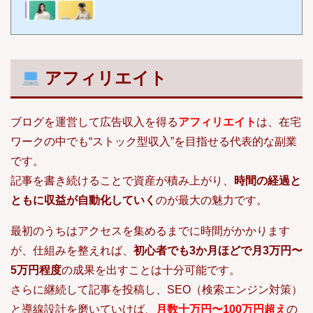
か？実は、クラウドワークス初心者でも“時給1,000円以上”を目指すことは
十分可能です。コツは、「やみくもに案件をこなす」のではなく、成果に
直結するテクニックや裏ワザを知っておくこと。本記事では、クラウドワ
ークス歴3年以上の筆者が実践して効果のあった「5つの裏ワザ」を初心者
向けに厳選してご紹介します。これから副業を始めたい方はもちろん、す
でに登録したけど伸び悩んでいるという方...
アフィリエイト
ブログを運営して広告収入を得る
アフィリエイト
は、在宅
ワークの中でも“ストック型収入”を目指せる代表的な副業
です。
記事を書き続けることで資産が積み上がり、
時間の経過と
ともに収益が自動化していく
のが最大の魅力です。
最初のうちはアクセスを集めるまでに時間がかかります
が、仕組みを整えれば、
初心者でも3か月ほどで月3万円〜
5万円程度
の成果を出すことは十分可能です。
さらに継続して記事を投稿し、SEO（検索エンジン対策）
と導線設計を磨いていけば、
月数十万円〜100万円超え
の