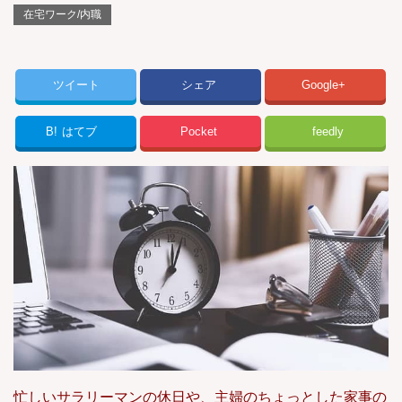
在宅ワーク/内職
ツイート
シェア
Google+
B!
はてブ
Pocket
feedly
忙しいサラリーマンの休日や、主婦のちょっとした家事の