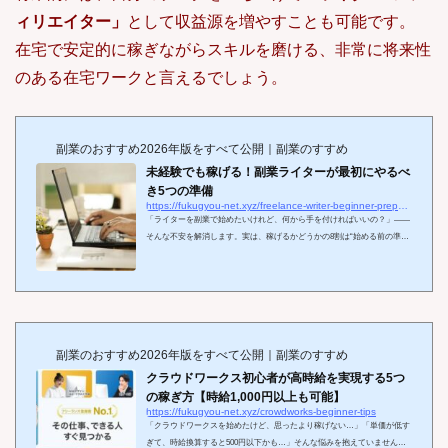
ィリエイター」
として収益源を増やすことも可能です。
在宅で安定的に稼ぎながらスキルを磨ける、非常に将来性
のある在宅ワークと言えるでしょう。
副業のおすすめ2026年版をすべて公開｜副業のすすめ
未経験でも稼げる！副業ライターが最初にやるべ
き5つの準備
https://fukugyou-net.xyz/freelance-writer-beginner-preparation
「ライターを副業で始めたいけれど、何から手を付ければいいの？」——
そんな不安を解消します。実は、稼げるかどうかの8割は“始める前の準
備”で決まります。 本記事では、未経験でも案件獲得まで最短距離で進む
ための必須準備を、順序立ててやさしく解説します。読み終えた頃には、
今日から動ける具体的な一歩が明確になります。
この記事でわかるこ
と 迷わないための「目標と時間設計」の作り方 勝ちやすい「ジャンル選
定」と強みの棚卸しのコツ 実績ゼロでも信頼される「ポートフォリオ／見
本記事」の用意 今...
副業のおすすめ2026年版をすべて公開｜副業のすすめ
クラウドワークス初心者が高時給を実現する5つ
の稼ぎ方【時給1,000円以上も可能】
https://fukugyou-net.xyz/crowdworks-beginner-tips
「クラウドワークスを始めたけど、思ったより稼げない…」「単価が低す
ぎて、時給換算すると500円以下かも…」そんな悩みを抱えていません