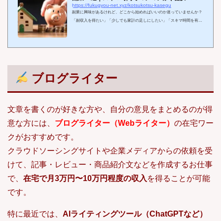
https://fukugyou-net.xyz/kotsukotsu-kasegu
副業に興味があるけれど、どこから始めればいいのか迷っていませんか？
「副収入を得たい」「少しでも家計の足しにしたい」「スキマ時間を有効
活用したい」そんな思いを抱えている方にとって、ネット副業は理想的な
選択肢です。特に、毎日3000円を目標にコツコツ積み上げていくスタイル
は、初心者にとってリスクが少なく続けやすい方法の一つです。しかし、
「どの副業が自分に合っているのか？」「本当に稼げるの？」といった不
安や疑問も多いはずです。実際にネット副業で成果を出すには、ちょっと
したコツや効率的な取り組み方が重要...
ブログライター
文章を書くのが好きな方や、自分の意見をまとめるのが得
意な方には、
ブログライター（Webライター）
の在宅ワー
クがおすすめです。
クラウドソーシングサイトや企業メディアからの依頼を受
けて、記事・レビュー・商品紹介文などを作成するお仕事
で、
在宅で月3万円〜10万円程度の収入
を得ることが可能
です。
特に最近では、
AIライティングツール（ChatGPTなど）