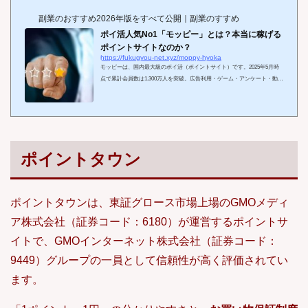
副業のおすすめ2026年版をすべて公開｜副業のすすめ
ポイ活人気No1「モッピー」とは？本当に稼げる
ポイントサイトなのか？
https://fukugyou-net.xyz/moppy-hyoka
モッピーは、国内最大級のポイ活（ポイントサイト）です。2025年5月時
点で累計会員数は1,300万人を突破。広告利用・ゲーム・アンケート・動画
視聴など、日常のちょっとした行動でポイントが貯まる仕組みが支持を集
めています。近年は物価高や新NISAの浸透も追い風となり、主婦・学生・
会社員まで幅広い層で「ポイ活」人気が拡大。モッピーでもスマホから手
軽に参加できる案件が豊富で、通勤や家事の合間などのスキマ時間に“ち
ょこちょこ貯める”使い方が定番です。貯めたポイントは現金・電子マネ
ー・ギフト券・暗号資産・航空マイルな...
ポイントタウン
ポイントタウンは、東証グロース市場上場のGMOメディ
ア株式会社（証券コード：6180）が運営するポイントサ
イトで、GMOインターネット株式会社（証券コード：
9449）グループの一員として信頼性が高く評価されてい
ます。