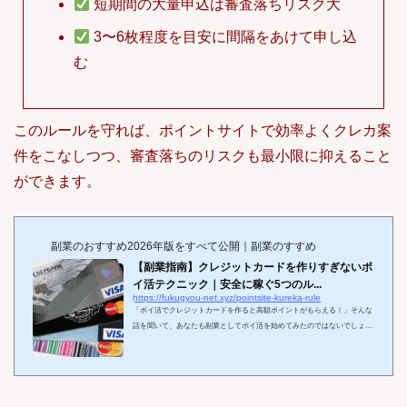
短期間の大量申込は審査落ちリスク大
3〜6枚程度を目安に間隔をあけて申し込
む
このルールを守れば、ポイントサイトで効率よくクレカ案
件をこなしつつ、審査落ちのリスクも最小限に抑えること
ができます。
副業のおすすめ2026年版をすべて公開｜副業のすすめ
【副業指南】クレジットカードを作りすぎないポ
イ活テクニック｜安全に稼ぐ5つのル...
https://fukugyou-net.xyz/pointsite-kureka-rule
「ポイ活でクレジットカードを作ると高額ポイントがもらえる！」そんな
話を聞いて、あなたも副業としてポイ活を始めてみたのではないでしょう
か？確かに、クレジットカード発行はポイ活の中でも単価が高く、うまく
活用すれば1件あたり数千円〜1万円以上の報酬が得られる“即金案件”の代
表格です。しかし、その一方で、「作りすぎて審査に通らなくなった…」
「信用情報に傷がついてローンが組めなくなった…」といった、後悔の声
が後を絶ちません。実は、クレカ発行で稼ぐポイ活には、初心者が見落と