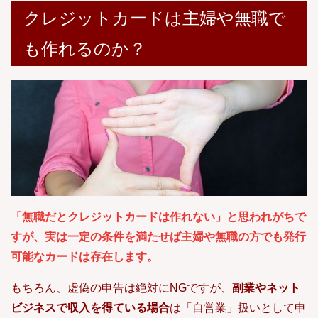
しがちな“重大なリスク”が潜んでいるの...
クレジットカードは主婦や無職で
も作れるのか？
「無職だとクレジットカードは作れない」と思われがちで
すが、実は
一定の条件を満たせば主婦や無職の方でも発行
可能
なカードは存在します。
もちろん、虚偽の申告は絶対にNGですが、
副業やネット
ビジネスで収入を得ている場合
は「自営業」扱いとして申