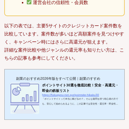
運営会社の信頼性・会員数
以下の表では、主要5サイトのクレジットカード案件数を
比較しています。案件数が多いほど高額案件を見つけやす
く、キャンペーン時にはさらに高還元が狙えます。
詳細な案件比較や他ジャンルの還元率も知りたい方は、こ
ちらの記事も参考にしてください。
副業のおすすめ2026年版をすべて公開｜副業のすすめ
ポイントサイト30選を徹底比較！安全・高還元・
即金の鉄板リスト
https://fukugyou-net.xyz/pointsite-hikaku30
「ポイントサイトって本当に稼げるの？」そんな疑問を持つ初心者の方で
も、安心して始められるように、この記事では安全性・還元率・即金性に
優れたポイントサイトを30選紹介します。特に、即金性にこだわる方に
は、30分以内に報酬が確定するような爆速案件も多数ピックアップ。初め
ての方でも迷わず選べるよう、ランキング形式＋特徴比較表でわかりやす
く解説しています。時間がない方も、まずは上位10サイトだけチェックし
てみてください。きっと、今すぐ始めたくなる「鉄板の稼ぎ方」が見つか