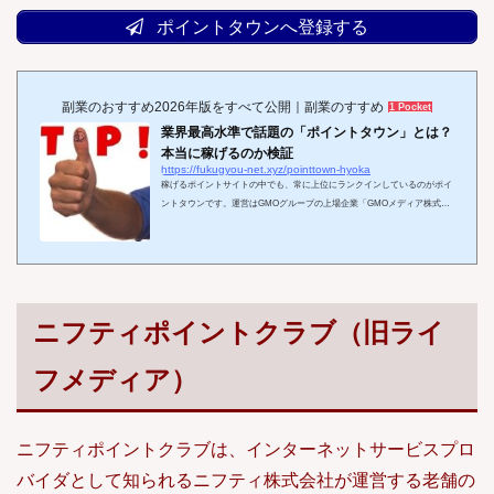
ポイントタウンへ登録する
副業のおすすめ2026年版をすべて公開｜副業のすすめ
1 Pocket
業界最高水準で話題の「ポイントタウン」とは？
本当に稼げるのか検証
https://fukugyou-net.xyz/pointtown-hyoka
稼げるポイントサイトの中でも、常に上位にランクインしているのがポイ
ントタウンです。運営はGMOグループの上場企業「GMOメディア株式会
社」で、信頼性と安全性は業界でもトップクラスといえます。私自身も、
モッピーと併用しながら“第二のメインサイト”としてポイントタウンを利
用していますが、稼ぎやすさはもちろん、アプリ機能やサポート体制の充
実度にも十分満足しています。そこで本記事では、ポイ活に人気で注目を
集めているポイントタウンの最新情報をもとに、本当に稼げるのかを詳し
く検証していきます。業界最高水準で話題...
ニフティポイントクラブ（旧ライ
フメディア）
ニフティポイントクラブは、インターネットサービスプロ
バイダとして知られるニフティ株式会社が運営する老舗の