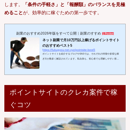
します。
「条件の手軽さ」と「報酬額」のバランスを見極
めること
が、効率的に稼ぐための第一歩です。
副業のおすすめ2026年版をすべて公開｜副業のすすめ
1 Pocket
ネット副業で月10万円以上稼げるポイントサイト
のおすすめベスト5
https://fukugyou-net.xyz/pointsite-best5
ポイントサイトを紹介するブログやSNSでは、それぞれの特徴や多様な稼
ぎ方が数多く解説されています。私自身も、初心者でも理解しやすい形で
ポイントサイトの稼ぎ方を発信し続けてきた一人です。これまでに50以上
のポイントサイトを実際に利用・検証し、安全性や稼ぎやすさ、運営会社
の信頼性、サポート体制まで幅広い視点で評価を行ってきました。その中
で特に気になるのは、やはり「実際にどれくらい稼げるのか？」という点
でしょう。もちろん、利用者が目指す金額によって最適なサイトは異なり
ますが、もし月10万円以上の本格的な副...
ポイントサイトのクレカ案件で稼
ぐコツ