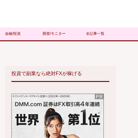
金融/投資
懸賞/モニター
全記事一覧
投資で副業なら絶対FXが稼げる