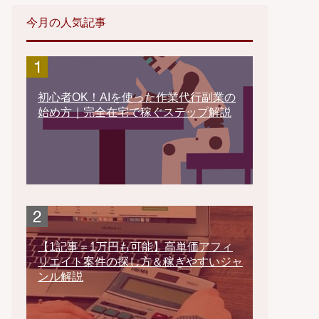
今月の人気記事
初心者OK！AIを使った作業代行副業の
始め方｜完全在宅で稼ぐステップ解説
【1記事＝1万円も可能】高単価アフィ
リエイト案件の探し方＆稼ぎやすいジャ
ンル解説