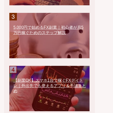
5,000円で始めるFX副業｜初心者が月5
万円稼ぐためのステップ解説
【副業OK】スマホ1台で稼ぐFXデイト
レ｜外出先でも使えるアプリ＆手法まと
め