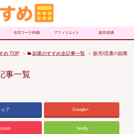
在宅ワーク/内職
アフィリエイト
販売/流通
すめ
TOP
副業のすすめ全記事一覧
販売/流通の副業
記事一覧
シェア
Google+
ocket
feedly