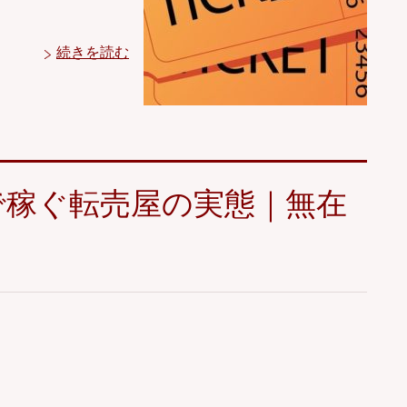
続きを読む
で稼ぐ転売屋の実態｜無在
？