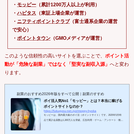
・
モッピー
（累計1200万人以上が利用）
・
ハピタス
（東証上場企業が運営）
・
ニフティポイントクラブ
（富士通系企業の運営
で安心）
・
ポイントタウン
（GMOメディアが運営）
このような信頼性の高いサイトを選ぶことで、
ポイント活
動が「危険な副業」ではなく「堅実な副収入源」
へと変わ
ります。
副業のおすすめ2026年版をすべて公開｜副業のすすめ
ポイ活人気No1「モッピー」とは？本当に稼げる
ポイントサイトなのか？
https://fukugyou-net.xyz/moppy-hyoka
モッピーは、国内最大級のポイ活（ポイントサイト）です。2025年5月時
点で累計会員数は1,300万人を突破。広告利用・ゲーム・アンケート・動画
視聴など、日常のちょっとした行動でポイントが貯まる仕組みが支持を集
めています。近年は物価高や新NISAの浸透も追い風となり、主婦・学生・