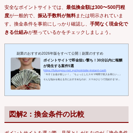
安全なポイントサイトでは、
最低換金額は300〜500円程
度
が一般的で、
振込手数料が無料
または明示されていま
す。換金条件を事前にしっかり確認し、
手間なく現金化で
きる仕組み
が整っているかをチェックしましょう。
副業のおすすめ2026年版をすべて公開｜副業のすすめ
ポイントサイトで即金狙い撃ち！30分以内に報酬
が発生する案件5選
https://fukugyou-net.xyz/pointsite-instant-cash
「今すぐお金が欲しい！」「ちょっとしたスキマ時間で収入を得たい…」
そんな悩みを抱える方におすすめなのが、スマホひとつで完結する“ポイ
活”です。 特に最近は、ポイントサイトを使って即座に報酬が得られる“即
金案件”が注目を集めています。 通常の案件では、成果が反映されるまで
に数日〜数週間かかることもありますが、実はわずか30分以内にポイント
が付与される超スピード案件も存在します。 「でも、難しい作業や面倒な
登録が必要なんじゃないの？」と不安に思うかもしれません。 ご安心くだ
さい。この記事でご紹介する...
図解2：換金条件の比較
ポイントサイトを選ぶ際、見落としがちなのが「換金条件