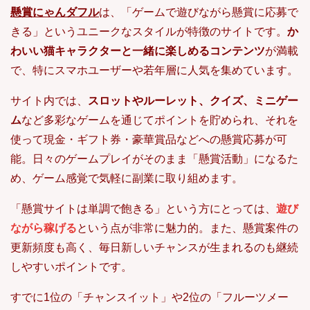
懸賞にゃんダフル
は、「ゲームで遊びながら懸賞に応募で
きる」というユニークなスタイルが特徴のサイトです。
か
わいい猫キャラクターと一緒に楽しめるコンテンツ
が満載
で、特にスマホユーザーや若年層に人気を集めています。
サイト内では、
スロットやルーレット、クイズ、ミニゲー
ム
など多彩なゲームを通じてポイントを貯められ、それを
使って現金・ギフト券・豪華賞品などへの懸賞応募が可
能。日々のゲームプレイがそのまま「懸賞活動」になるた
め、ゲーム感覚で気軽に副業に取り組めます。
「懸賞サイトは単調で飽きる」という方にとっては、
遊び
ながら稼げる
という点が非常に魅力的。また、懸賞案件の
更新頻度も高く、毎日新しいチャンスが生まれるのも継続
しやすいポイントです。
すでに1位の「チャンスイット」や2位の「フルーツメー