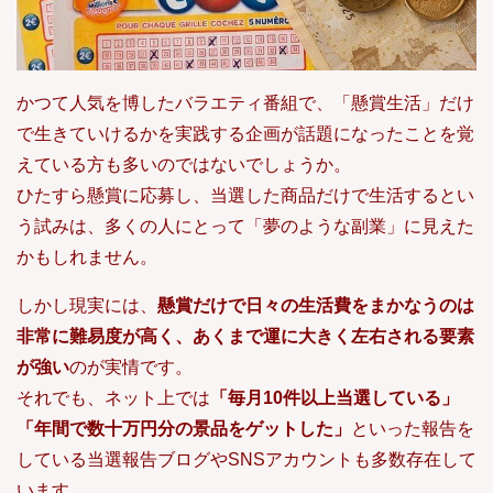
かつて人気を博したバラエティ番組で、「懸賞生活」だけ
で生きていけるかを実践する企画が話題になったことを覚
えている方も多いのではないでしょうか。
ひたすら懸賞に応募し、当選した商品だけで生活するとい
う試みは、多くの人にとって「夢のような副業」に見えた
かもしれません。
しかし現実には、
懸賞だけで日々の生活費をまかなうのは
非常に難易度が高く、あくまで運に大きく左右される要素
が強い
のが実情です。
それでも、ネット上では
「毎月10件以上当選している」
「年間で数十万円分の景品をゲットした」
といった報告を
している当選報告ブログやSNSアカウントも多数存在して
います。