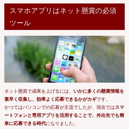
てみてください。きっと、今すぐ始めたくなる「鉄板の稼ぎ方」が見つか
るはずです。ポイントサイト30選比較表...
スマホアプリはネット懸賞の必須
ツール
ネット懸賞で成果を上げるには、
いかに多くの懸賞情報を
素早く収集し、効率よく応募できるかがカギ
です。
かつてはパソコンでの応募が主流でしたが、現在では
スマ
ートフォンと専用アプリを活用することで、外出先でも簡
単に応募できる時代
になりました。