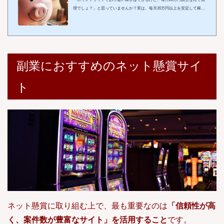
理でしょ？」と思っていませんか？実は、毎月20万円以上を安定して稼ぐ
達人たちが実践している「マル秘テクニック」が存在します。彼らはただ
単に広告をクリックするだけでなく、戦略的にポイントを積み重ねている
のです。この記事では、その具体的なテクニックを惜しみなく紹介し、初
心者から上級者まで「高収入を目指すためのポイントサイト攻略法」を徹
底解説します。特に、ポイント還元率の高さ、友達紹介制度の充実など、
総合力で優れた「モッピー」を中心に...
副業におすすめのネット懸賞サイ
ト
ネット懸賞に取り組む上で、最も重要なのは
「信頼性が高
く、案件数が豊富なサイト」を活用すること
です。