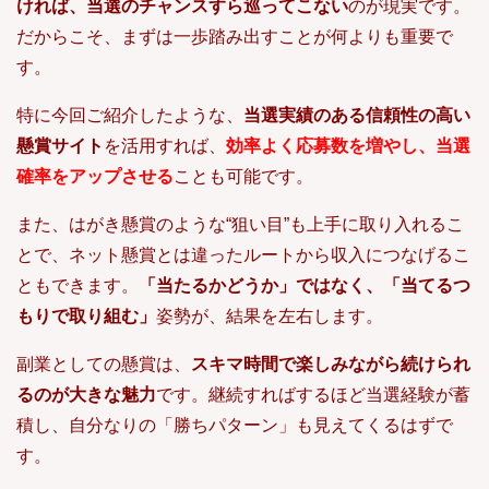
ければ、当選のチャンスすら巡ってこない
のが現実です。
だからこそ、まずは一歩踏み出すことが何よりも重要で
す。
特に今回ご紹介したような、
当選実績のある信頼性の高い
懸賞サイト
を活用すれば、
効率よく応募数を増やし、当選
確率をアップさせる
ことも可能です。
また、はがき懸賞のような“狙い目”も上手に取り入れるこ
とで、ネット懸賞とは違ったルートから収入につなげるこ
ともできます。
「当たるかどうか」ではなく、「当てるつ
もりで取り組む」
姿勢が、結果を左右します。
副業としての懸賞は、
スキマ時間で楽しみながら続けられ
るのが大きな魅力
です。継続すればするほど当選経験が蓄
積し、自分なりの「勝ちパターン」も見えてくるはずで
す。