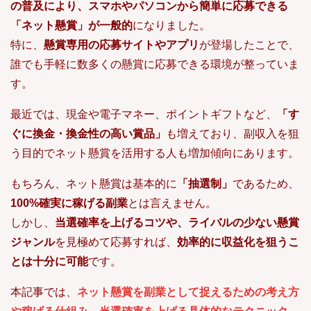
の普及により、スマホやパソコンから簡単に応募できる
「ネット懸賞」が一般的
になりました。
特に、
懸賞専用の応募サイトやアプリ
が登場したことで、
誰でも手軽に数多くの懸賞に応募できる環境が整っていま
す。
最近では、現金や電子マネー、ポイントギフトなど、
「す
ぐに換金・換金性の高い賞品」
も増えており、副収入を狙
う目的でネット懸賞を活用する人も増加傾向にあります。
もちろん、ネット懸賞は基本的に
「抽選制」
であるため、
100%確実に稼げる副業
とは言えません。
しかし、
当選確率を上げるコツや、ライバルの少ない懸賞
ジャンル
を見極めて応募すれば、
効率的に収益化を狙うこ
とは十分に可能
です。
本記事では、
ネット懸賞を副業として捉えるための考え方