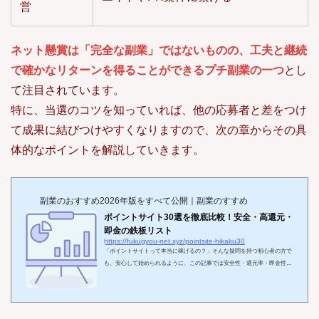
営
ネット懸賞は「完全な副業」ではないものの、工夫と継続
で確かなリターンを得ることができるプチ副業の一つ
とし
て注目されています。
特に、当選のコツを知っていれば、他の応募者と差をつけ
て成果に結びつけやすくなりますので、次の章からその具
体的なポイントを解説していきます。
副業のおすすめ2026年版をすべて公開｜副業のすすめ
ポイントサイト30選を徹底比較！安全・高還元・
即金の鉄板リスト
https://fukugyou-net.xyz/pointsite-hikaku30
「ポイントサイトって本当に稼げるの？」そんな疑問を持つ初心者の方で
も、安心して始められるように、この記事では安全性・還元率・即金性に
優れたポイントサイトを30選紹介します。特に、即金性にこだわる方に
は、30分以内に報酬が確定するような爆速案件も多数ピックアップ。初め
ての方でも迷わず選べるよう、ランキング形式＋特徴比較表でわかりやす
く解説しています。時間がない方も、まずは上位10サイトだけチェックし