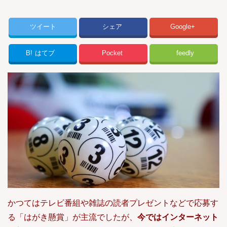
ツイート
シェア
Google+
B!
はてブ
Pocket
feedly
かつてはテレビ番組や雑誌の読者プレゼントなどで応募す
る「はがき懸賞」が主流でしたが、
今ではインターネット