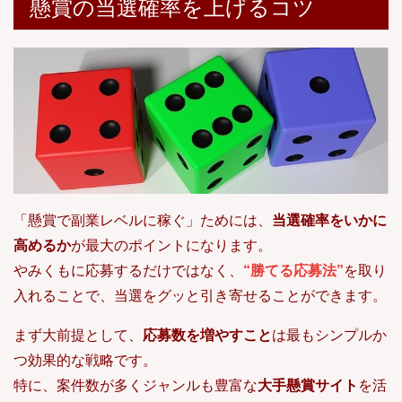
懸賞の当選確率を上げるコツ
「懸賞で副業レベルに稼ぐ」ためには、
当選確率をいかに
高めるか
が最大のポイントになります。
やみくもに応募するだけではなく、
“勝てる応募法”
を取り
入れることで、当選をグッと引き寄せることができます。
まず大前提として、
応募数を増やすこと
は最もシンプルか
つ効果的な戦略です。
特に、案件数が多くジャンルも豊富な
大手懸賞サイト
を活