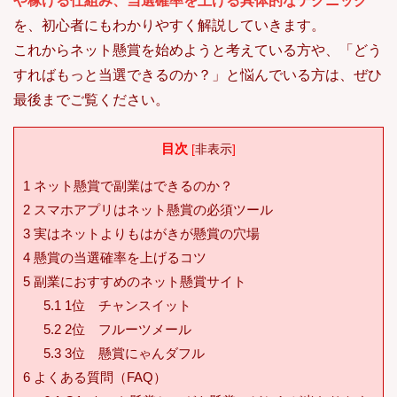
や稼げる仕組み、当選確率を上げる具体的なテクニック
を、初心者にもわかりやすく解説していきます。
これからネット懸賞を始めようと考えている方や、「どう
すればもっと当選できるのか？」と悩んでいる方は、ぜひ
最後までご覧ください。
目次
[
非表示
]
1
ネット懸賞で副業はできるのか？
2
スマホアプリはネット懸賞の必須ツール
3
実はネットよりもはがきが懸賞の穴場
4
懸賞の当選確率を上げるコツ
5
副業におすすめのネット懸賞サイト
5.1
1位 チャンスイット
5.2
2位 フルーツメール
5.3
3位 懸賞にゃんダフル
6
よくある質問（FAQ）