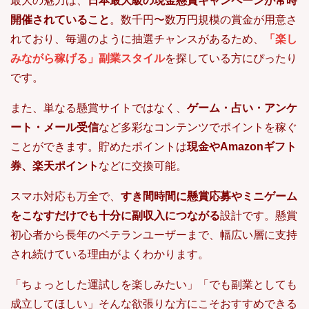
最大の魅力は、
日本最大級の現金懸賞キャンペーンが常時
開催されていること
。数千円〜数万円規模の賞金が用意さ
れており、毎週のように抽選チャンスがあるため、
「楽し
みながら稼げる」副業スタイル
を探している方にぴったり
です。
また、単なる懸賞サイトではなく、
ゲーム・占い・アンケ
ート・メール受信
など多彩なコンテンツでポイントを稼ぐ
ことができます。貯めたポイントは
現金やAmazonギフト
券、楽天ポイント
などに交換可能。
スマホ対応も万全で、
すき間時間に懸賞応募やミニゲーム
をこなすだけでも十分に副収入につながる
設計です。懸賞
初心者から長年のベテランユーザーまで、幅広い層に支持
され続けている理由がよくわかります。
「ちょっとした運試しを楽しみたい」「でも副業としても
成立してほしい」そんな欲張りな方にこそおすすめできる