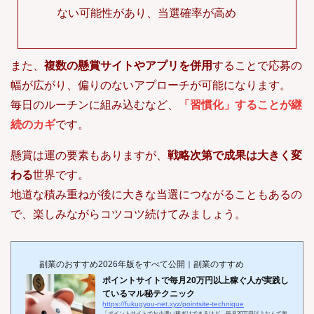
ない可能性があり、当選確率が高め
また、
複数の懸賞サイトやアプリを併用
することで応募の
幅が広がり、偏りのないアプローチが可能になります。
毎日のルーチンに組み込むなど、
「習慣化」することが継
続のカギ
です。
懸賞は運の要素もありますが、
戦略次第で成果は大きく変
わる
世界です。
地道な積み重ねが後に大きな当選につながることもあるの
で、楽しみながらコツコツ続けてみましょう。
副業のおすすめ2026年版をすべて公開｜副業のすすめ
ポイントサイトで毎月20万円以上稼ぐ人が実践し
ているマル秘テクニック
https://fukugyou-net.xyz/pointsite-technique
「ポイントサイトでお小遣い稼ぎはできるけど、毎月20万円以上なんて無