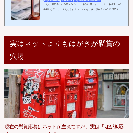
https://fukugyou-net.xyz/poikatsu-1manen
「あと1万円あったら助かるのに…」急な出費、ちょっとしたお小遣いが
必要になることってありますよね。そんなとき、頼れるのが“ポイ活”で
す！ポイ活（ポイント活動）とは、スマホを使ってポイントを貯め、現金
や電子マネーに交換するお手軽な副収入方法。しかも、初心者でも今すぐ
スタートできて、やり方次第で1万円以上稼ぐことも可能！この記事で
は、スマホ1台だけで今すぐ1万円を稼ぐための具体的なステップを、ポイ
活初心者向けにわかりやすく解説します。今すぐ実践できるオススメのポ
イントサイトや、高額ポイント案件の選び方、...
実はネットよりもはがきが懸賞の
穴場
現在の懸賞応募はネットが主流ですが、
実は「はがき応