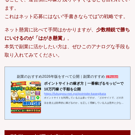
ます。
これはネット応募にはない“手書きならでは”の戦略です。
ネット懸賞に比べて手間はかかりますが、
少数精鋭で勝ち
にいけるのが「はがき懸賞」
。
本気で副業に活かしたい方は、ぜひこのアナログな手段も
取り入れてみてください。
副業のおすすめ2026年版をすべて公開｜副業のすすめ
1 Pocket
ポイントサイトの稼ぎ方｜一番稼げるモッピーで
10万円稼ぐ手順を公開
https://fukugyou-net.xyz/pointsite-kasegikata
ポイントサイトを利用している人は多いですが、「どのサイトで、どの方
法を使えば効率的に稼げるのか」を正しく理解している人は意外と少ない
ものです。実は、ゲームやクリックポイント、アンケート回答、ネットシ
ョッピングの利用など、様々な方法でポイントを貯められますが、正しい
稼ぎ方と稼げるサイト選びを押さえれば、驚くほど短期間でまとまった金
額を稼ぐことが可能です。中でも、今回ご紹介する「モッピー」は業界ト
ップクラスの高還元率と案件数を誇り、条件次第では登録したその日から
10万円以上の獲得も夢ではありません...