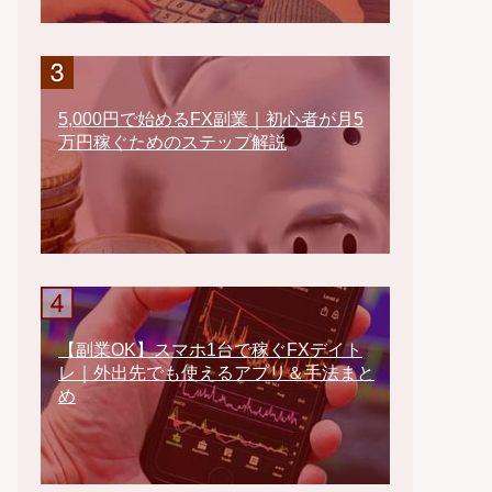
5,000円で始めるFX副業｜初心者が月5
万円稼ぐためのステップ解説
【副業OK】スマホ1台で稼ぐFXデイト
レ｜外出先でも使えるアプリ＆手法まと
め