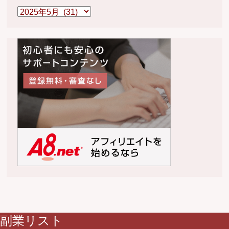
ア
ー
カ
イ
ブ
副業リスト